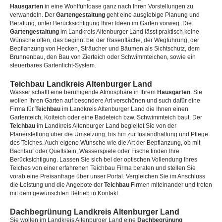
Hausgarten
in eine Wohlfühloase ganz nach Ihren Vorstellungen zu
verwandeln. Der
Gartengestaltung
geht eine ausgiebige Planung und
Beratung, unter Berücksichtigung Ihrer Ideen im Garten vorweg. Die
Gartengestaltung
im Landkreis Altenburger Land lässt praktisch keine
Wünsche offen, das beginnt bei der Rasenfläche, der Wegführung, der
Bepflanzung von Hecken, Sträucher und Bäumen als Sichtschutz, dem
Brunnenbau, den Bau von Zierteich oder Schwimmteichen, sowie ein
steuerbares Gartenlicht-System.
Teichbau Landkreis Altenburger Land
Wasser schafft eine beruhigende Atmosphäre in Ihrem
Hausgarten
. Sie
wollen Ihren Garten auf besondere Art verschönen und such dafür eine
Firma für
Teichbau
im Landkreis Altenburger Land die Ihnen einen
Gartenteich, Koiteich oder eine Badeteich bzw. Schwimmteich baut. Der
Teichbau
im Landkreis Altenburger Land begleitet Sie von der
Planerstellung über die Umsetzung, bis hin zur Instandhaltung und Pflege
des Teiches. Auch eigene Wünsche wie die Art der Bepflanzung, ob mit
Bachlauf oder Quellstein, Wasserspiele oder Fische finden Ihre
Berücksichtigung. Lassen Sie sich bei der optischen Vollendung Ihres
Teiches von einer erfahrenen Teichbau Firma beraten und stellen Sie
vorab eine Preisanfrage über unser Portal. Vergleichen Sie im Anschluss
die Leistung und die Angebote der
Teichbau
Firmen miteinander und treten
mit dem gewünschten Betrieb in Kontakt.
Dachbegrünung Landkreis Altenburger Land
Sie wollen im Landkreis Altenburger Land eine
Dachbegrünung