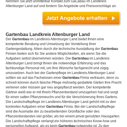
Nehmen Sie jetzt unmittelbar Kontakt zum GaLaBau im Landkreis
Altenburger Land auf und fordern Sie Angebote und Preisvorschläge an.
Gartenbau Landkreis Altenburger Land
Der
Gartenbau
im Landkreis Altenburger Land bietet Ihnen eine
kompetente Beratung und Umsetzung der Vorstellung Ihrer
Gartengestaltung. Allein durch die technische Ausstattung der
Gartenbau
Firmen bieten sich für Sie andere Möglichkeiten, als wenn Sie die
Aufgaben selbst übernehmen würden. Die
Gartenbau
im Landkreis
Altenburger Land bringt Ihnen die notwendige Erfahrung und das
fachkundige Personal mit, um Ihre Wünsche fachgerecht und zügig
umzusetzen. Auch bei der Gartenpflege im Landkreis Altenburger Land
sollten sie auf das Fachwissen einer
Gartenbau
Firma vertrauen, denn zu
schnell können durch falsche Pflege mühselig gestaltete Gärten Ihre Pracht
verlieren oder müssen gar neu angepflanzt werden. Der kompetente
Gärtner weiß wie er mit Ihrem Pflanzenbestand umzugehen hat und sorgt
für einen satten Pflanzenwuchs und für die Verschönerung Ihres Gartens.
Die Landschaftspflege im Landkreis Altenburger Land gehört mit zu den
konkreten Aufgaben einer
Gartenbau
Firma. Bei der Landschaftspflege
sind die Ausmaße der zu bearbeitenden Grünfläche oder des
Pflanzenbestandes viel größer, als bei einem privat genutzten Hausgarten.
Die Landschaftspflege verlangt ein höheres technisches Know-how und
personellen Aufwand, als es beim
Gartenbau
notwendig ist. Zu den