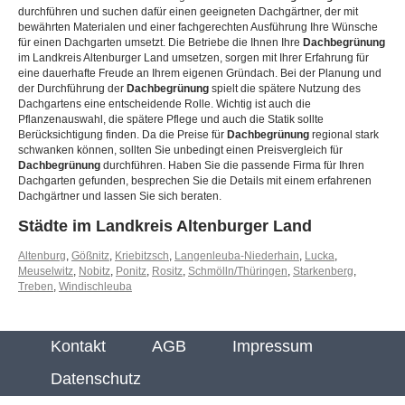
durchführen und suchen dafür einen geeigneten Dachgärtner, der mit
bewährten Materialen und einer fachgerechten Ausführung Ihre Wünsche
für einen Dachgarten umsetzt. Die Betriebe die Ihnen Ihre
Dachbegrünung
im Landkreis Altenburger Land umsetzen, sorgen mit Ihrer Erfahrung für
eine dauerhafte Freude an Ihrem eigenen Gründach. Bei der Planung und
der Durchführung der
Dachbegrünung
spielt die spätere Nutzung des
Dachgartens eine entscheidende Rolle. Wichtig ist auch die
Pflanzenauswahl, die spätere Pflege und auch die Statik sollte
Berücksichtigung finden. Da die Preise für
Dachbegrünung
regional stark
schwanken können, sollten Sie unbedingt einen Preisvergleich für
Dachbegrünung
durchführen. Haben Sie die passende Firma für Ihren
Dachgarten gefunden, besprechen Sie die Details mit einem erfahrenen
Dachgärtner und lassen Sie sich beraten.
Städte im Landkreis Altenburger Land
Altenburg
,
Gößnitz
,
Kriebitzsch
,
Langenleuba-Niederhain
,
Lucka
,
Meuselwitz
,
Nobitz
,
Ponitz
,
Rositz
,
Schmölln/Thüringen
,
Starkenberg
,
Treben
,
Windischleuba
Kontakt
AGB
Impressum
Datenschutz