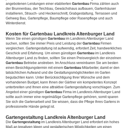
angebotenen Leistungen einer etablierten
Gartenbau
Firma zählen auch
der Brunnenbau, der Teichbau, Gewächshaus aufbauen, Gartenhäuser
installieren, Strauch- und Heckenschnitt, Grabgestaltung, Terrassen und
Gehweg Bau, Gartenpflege, Baumpflege oder Rasenpflege und auch
Winterdienst.
Kosten für Gartenbau Landkreis Altenburger Land
Wenn Sie einen günstigen
Gartenbau
im Landkreis Altenburger Land
suchen, sollten Sie immer Preis und Leistung der
Gartenbau
Firmen
vergleichen. Gartengestaltung ist aufwendig, erfordert Zeit, handwerkliches
Geschick und Erfahrung. Um einen günstigen
Gartenbau
im Landkreis
Altenburger Land zu finden, sollten Sie einen Preisvergleich der einzelnen
Gartenbau
Betriebe anstreben. Im Anschluss vereinbaren Sie am besten
einen Besichtigungstermin mit einem
Gartenbau
Mitarbeiter, damit er den
tatsächlichen Aufwand und die Gestaltungsmöglichkeiten im Garten
begutachten kann. Unter Berücksichtigung Ihrer Wünsche und dem
vorhandenen Budget, kann Ihnen der Gärtner ein kompetentes Konzept
unterbreiten und Ihnen eine attraktive Gartengestaltung vorschlagen. Zum
Angebot einer günstigen
Gartenbau
Firma im Landkreis Altenburger Land
sollte auch immer eine regelmäßige Gartenpflege gehören, somit sparen
Sie sich die Gartenarbeit und Sie wissen, dass die Pflege Ihres Gartens in
professionelle Hände gelegt ist.
Gartengestaltung Landkreis Altenburger Land
Die
Gartengestaltung
im Landkreis Altenburger Land erfordert ein hohes
Maß an kreativen Ideen und gestalterischen Möglichkeiten um einen