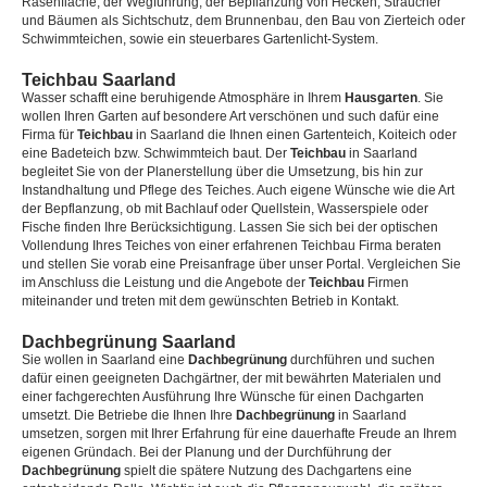
Rasenfläche, der Wegführung, der Bepflanzung von Hecken, Sträucher
und Bäumen als Sichtschutz, dem Brunnenbau, den Bau von Zierteich oder
Schwimmteichen, sowie ein steuerbares Gartenlicht-System.
Teichbau Saarland
Wasser schafft eine beruhigende Atmosphäre in Ihrem
Hausgarten
. Sie
wollen Ihren Garten auf besondere Art verschönen und such dafür eine
Firma für
Teichbau
in Saarland die Ihnen einen Gartenteich, Koiteich oder
eine Badeteich bzw. Schwimmteich baut. Der
Teichbau
in Saarland
begleitet Sie von der Planerstellung über die Umsetzung, bis hin zur
Instandhaltung und Pflege des Teiches. Auch eigene Wünsche wie die Art
der Bepflanzung, ob mit Bachlauf oder Quellstein, Wasserspiele oder
Fische finden Ihre Berücksichtigung. Lassen Sie sich bei der optischen
Vollendung Ihres Teiches von einer erfahrenen Teichbau Firma beraten
und stellen Sie vorab eine Preisanfrage über unser Portal. Vergleichen Sie
im Anschluss die Leistung und die Angebote der
Teichbau
Firmen
miteinander und treten mit dem gewünschten Betrieb in Kontakt.
Dachbegrünung Saarland
Sie wollen in Saarland eine
Dachbegrünung
durchführen und suchen
dafür einen geeigneten Dachgärtner, der mit bewährten Materialen und
einer fachgerechten Ausführung Ihre Wünsche für einen Dachgarten
umsetzt. Die Betriebe die Ihnen Ihre
Dachbegrünung
in Saarland
umsetzen, sorgen mit Ihrer Erfahrung für eine dauerhafte Freude an Ihrem
eigenen Gründach. Bei der Planung und der Durchführung der
Dachbegrünung
spielt die spätere Nutzung des Dachgartens eine