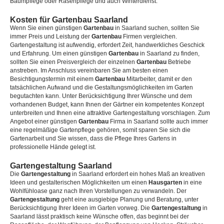
Baumpflege oder Rasenpflege und auch Winterdienst.
Kosten für Gartenbau Saarland
Wenn Sie einen günstigen
Gartenbau
in Saarland suchen, sollten Sie
immer Preis und Leistung der
Gartenbau
Firmen vergleichen.
Gartengestaltung ist aufwendig, erfordert Zeit, handwerkliches Geschick
und Erfahrung. Um einen günstigen
Gartenbau
in Saarland zu finden,
sollten Sie einen Preisvergleich der einzelnen
Gartenbau
Betriebe
anstreben. Im Anschluss vereinbaren Sie am besten einen
Besichtigungstermin mit einem
Gartenbau
Mitarbeiter, damit er den
tatsächlichen Aufwand und die Gestaltungsmöglichkeiten im Garten
begutachten kann. Unter Berücksichtigung Ihrer Wünsche und dem
vorhandenen Budget, kann Ihnen der Gärtner ein kompetentes Konzept
unterbreiten und Ihnen eine attraktive Gartengestaltung vorschlagen. Zum
Angebot einer günstigen
Gartenbau
Firma in Saarland sollte auch immer
eine regelmäßige Gartenpflege gehören, somit sparen Sie sich die
Gartenarbeit und Sie wissen, dass die Pflege Ihres Gartens in
professionelle Hände gelegt ist.
Gartengestaltung Saarland
Die
Gartengestaltung
in Saarland erfordert ein hohes Maß an kreativen
Ideen und gestalterischen Möglichkeiten um einen
Hausgarten
in eine
Wohlfühloase ganz nach Ihren Vorstellungen zu verwandeln. Der
Gartengestaltung
geht eine ausgiebige Planung und Beratung, unter
Berücksichtigung Ihrer Ideen im Garten vorweg. Die
Gartengestaltung
in
Saarland lässt praktisch keine Wünsche offen, das beginnt bei der