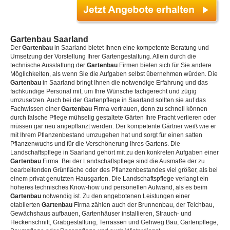
Gartenbau Saarland
Der
Gartenbau
in Saarland bietet Ihnen eine kompetente Beratung und
Umsetzung der Vorstellung Ihrer Gartengestaltung. Allein durch die
technische Ausstattung der
Gartenbau
Firmen bieten sich für Sie andere
Möglichkeiten, als wenn Sie die Aufgaben selbst übernehmen würden. Die
Gartenbau
in Saarland bringt Ihnen die notwendige Erfahrung und das
fachkundige Personal mit, um Ihre Wünsche fachgerecht und zügig
umzusetzen. Auch bei der Gartenpflege in Saarland sollten sie auf das
Fachwissen einer
Gartenbau
Firma vertrauen, denn zu schnell können
durch falsche Pflege mühselig gestaltete Gärten Ihre Pracht verlieren oder
müssen gar neu angepflanzt werden. Der kompetente Gärtner weiß wie er
mit Ihrem Pflanzenbestand umzugehen hat und sorgt für einen satten
Pflanzenwuchs und für die Verschönerung Ihres Gartens. Die
Landschaftspflege in Saarland gehört mit zu den konkreten Aufgaben einer
Gartenbau
Firma. Bei der Landschaftspflege sind die Ausmaße der zu
bearbeitenden Grünfläche oder des Pflanzenbestandes viel größer, als bei
einem privat genutzten Hausgarten. Die Landschaftspflege verlangt ein
höheres technisches Know-how und personellen Aufwand, als es beim
Gartenbau
notwendig ist. Zu den angebotenen Leistungen einer
etablierten
Gartenbau
Firma zählen auch der Brunnenbau, der Teichbau,
Gewächshaus aufbauen, Gartenhäuser installieren, Strauch- und
Heckenschnitt, Grabgestaltung, Terrassen und Gehweg Bau, Gartenpflege,