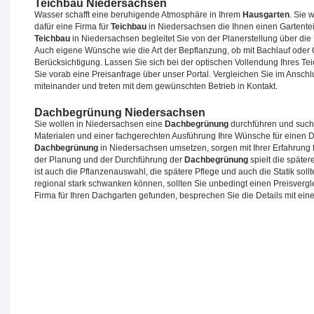
Teichbau Niedersachsen
Wasser schafft eine beruhigende Atmosphäre in Ihrem
Hausgarten
. Sie 
dafür eine Firma für
Teichbau
in Niedersachsen die Ihnen einen Gartentei
Teichbau
in Niedersachsen begleitet Sie von der Planerstellung über die
Auch eigene Wünsche wie die Art der Bepflanzung, ob mit Bachlauf oder Q
Berücksichtigung. Lassen Sie sich bei der optischen Vollendung Ihres Te
Sie vorab eine Preisanfrage über unser Portal. Vergleichen Sie im Ansch
miteinander und treten mit dem gewünschten Betrieb in Kontakt.
Dachbegrünung Niedersachsen
Sie wollen in Niedersachsen eine
Dachbegrünung
durchführen und suche
Materialen und einer fachgerechten Ausführung Ihre Wünsche für einen D
Dachbegrünung
in Niedersachsen umsetzen, sorgen mit Ihrer Erfahrung 
der Planung und der Durchführung der
Dachbegrünung
spielt die späte
ist auch die Pflanzenauswahl, die spätere Pflege und auch die Statik soll
regional stark schwanken können, sollten Sie unbedingt einen Preisvergl
Firma für Ihren Dachgarten gefunden, besprechen Sie die Details mit ein