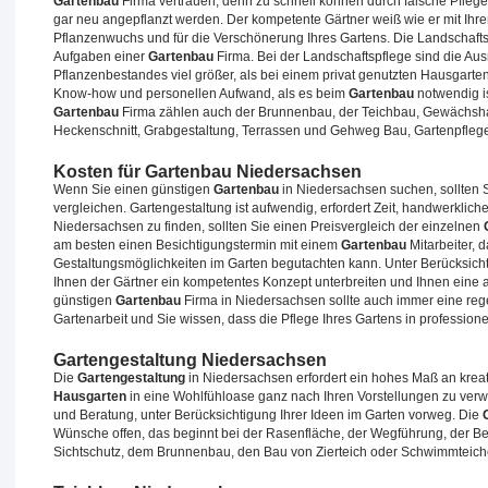
Gartenbau
Firma vertrauen, denn zu schnell können durch falsche Pflege
gar neu angepflanzt werden. Der kompetente Gärtner weiß wie er mit Ihr
Pflanzenwuchs und für die Verschönerung Ihres Gartens. Die Landschafts
Aufgaben einer
Gartenbau
Firma. Bei der Landschaftspflege sind die A
Pflanzenbestandes viel größer, als bei einem privat genutzten Hausgarte
Know-how und personellen Aufwand, als es beim
Gartenbau
notwendig is
Gartenbau
Firma zählen auch der Brunnenbau, der Teichbau, Gewächshau
Heckenschnitt, Grabgestaltung, Terrassen und Gehweg Bau, Gartenpfleg
Kosten für Gartenbau Niedersachsen
Wenn Sie einen günstigen
Gartenbau
in Niedersachsen suchen, sollten 
vergleichen. Gartengestaltung ist aufwendig, erfordert Zeit, handwerkli
Niedersachsen zu finden, sollten Sie einen Preisvergleich der einzelnen
am besten einen Besichtigungstermin mit einem
Gartenbau
Mitarbeiter, 
Gestaltungsmöglichkeiten im Garten begutachten kann. Unter Berücksic
Ihnen der Gärtner ein kompetentes Konzept unterbreiten und Ihnen eine a
günstigen
Gartenbau
Firma in Niedersachsen sollte auch immer eine reg
Gartenarbeit und Sie wissen, dass die Pflege Ihres Gartens in professione
Gartengestaltung Niedersachsen
Die
Gartengestaltung
in Niedersachsen erfordert ein hohes Maß an krea
Hausgarten
in eine Wohlfühloase ganz nach Ihren Vorstellungen zu ver
und Beratung, unter Berücksichtigung Ihrer Ideen im Garten vorweg. Die
Wünsche offen, das beginnt bei der Rasenfläche, der Wegführung, der 
Sichtschutz, dem Brunnenbau, den Bau von Zierteich oder Schwimmteiche