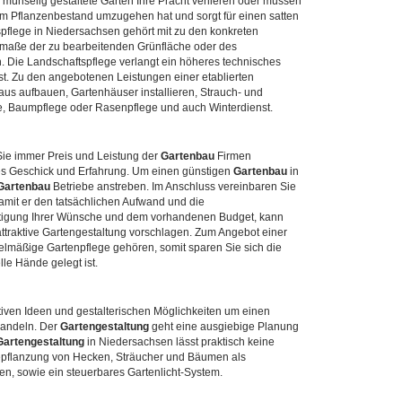
 mühselig gestaltete Gärten Ihre Pracht verlieren oder müssen
em Pflanzenbestand umzugehen hat und sorgt für einen satten
pflege in Niedersachsen gehört mit zu den konkreten
usmaße der zu bearbeitenden Grünfläche oder des
n. Die Landschaftspflege verlangt ein höheres technisches
t. Zu den angebotenen Leistungen einer etablierten
s aufbauen, Gartenhäuser installieren, Strauch- und
e, Baumpflege oder Rasenpflege und auch Winterdienst.
Sie immer Preis und Leistung der
Gartenbau
Firmen
ches Geschick und Erfahrung. Um einen günstigen
Gartenbau
in
Gartenbau
Betriebe anstreben. Im Anschluss vereinbaren Sie
damit er den tatsächlichen Aufwand und die
htigung Ihrer Wünsche und dem vorhandenen Budget, kann
ttraktive Gartengestaltung vorschlagen. Zum Angebot einer
elmäßige Gartenpflege gehören, somit sparen Sie sich die
lle Hände gelegt ist.
tiven Ideen und gestalterischen Möglichkeiten um einen
wandeln. Der
Gartengestaltung
geht eine ausgiebige Planung
Gartengestaltung
in Niedersachsen lässt praktisch keine
Bepflanzung von Hecken, Sträucher und Bäumen als
n, sowie ein steuerbares Gartenlicht-System.