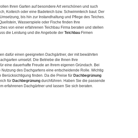
wollen Ihren Garten auf besondere Art verschönen und such
ch, Koiteich oder eine Badeteich bzw. Schwimmteich baut. Der
 Umsetzung, bis hin zur Instandhaltung und Pflege des Teiches.
uellstein, Wasserspiele oder Fische finden Ihre
iches von einer erfahrenen Teichbau Firma beraten und stellen
luss die Leistung und die Angebote der
Teichbau
Firmen
n dafür einen geeigneten Dachgärtner, der mit bewährten
achgarten umsetzt. Die Betriebe die Ihnen Ihre
für eine dauerhafte Freude an Ihrem eigenen Gründach. Bei
re Nutzung des Dachgartens eine entscheidende Rolle. Wichtig
te Berücksichtigung finden. Da die Preise für
Dachbegrünung
eich für
Dachbegrünung
durchführen. Haben Sie die passende
em erfahrenen Dachgärtner und lassen Sie sich beraten.