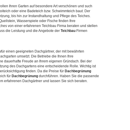
wollen Ihren Garten auf besondere Art verschönen und such
Koiteich oder eine Badeteich bzw. Schwimmteich baut. Der
tzung, bis hin zur Instandhaltung und Pflege des Teiches.
uellstein, Wasserspiele oder Fische finden Ihre
iches von einer erfahrenen Teichbau Firma beraten und stellen
luss die Leistung und die Angebote der
Teichbau
Firmen
für einen geeigneten Dachgärtner, der mit bewährten
achgarten umsetzt. Die Betriebe die Ihnen Ihre
eine dauerhafte Freude an Ihrem eigenen Gründach. Bei der
utzung des Dachgartens eine entscheidende Rolle. Wichtig ist
erücksichtigung finden. Da die Preise für
Dachbegrünung
eich für
Dachbegrünung
durchführen. Haben Sie die passende
em erfahrenen Dachgärtner und lassen Sie sich beraten.