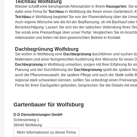
Teichbau Wolfsburg
Wasser schafft eine beruhigende Atmosphäre in Ihrem
Hausgarten
. Sie 
dafür eine Firma für
Teichbau
in Wolfsburg die Ihnen einen Gartenteich, 
Teichbau
in Wolfsburg begleitet Sie von der Planerstellung über die Umse
Auch eigene Wünsche wie die Art der Bepflanzung, ob mit Bachlauf oder Q
Berücksichtigung. Lassen Sie sich bei der optischen Vollendung Ihres Te
Sie vorab eine Preisanfrage über unser Portal. Vergleichen Sie im Ansch
miteinander und treten mit dem gewünschten Betrieb in Kontakt.
Dachbegrünung Wolfsburg
Sie wollen in Wolfsburg eine
Dachbegrünung
durchführen und suchen da
Materialen und einer fachgerechten Ausführung Ihre Wünsche für einen D
Dachbegrünung
in Wolfsburg umsetzen, sorgen mit Ihrer Erfahrung für 
Planung und der Durchführung der
Dachbegrünung
spielt die spätere N
auch die Pflanzenauswahl, die spätere Pflege und auch die Statik sollte B
regional stark schwanken können, sollten Sie unbedingt einen Preisvergl
Firma für Ihren Dachgarten gefunden, besprechen Sie die Details mit ein
Gartenbauer für Wolfsburg
D-D Dienstleistungen GmbH
Schlesierweg 1
38440 Wolfsburg
Mehr Informationen zu dieser Firma