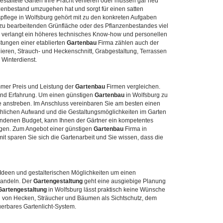
estaltete Gärten Ihre Pracht verlieren oder müssen gar neu
zenbestand umzugehen hat und sorgt für einen satten
pflege in Wolfsburg gehört mit zu den konkreten Aufgaben
 zu bearbeitenden Grünfläche oder des Pflanzenbestandes viel
ge verlangt ein höheres technisches Know-how und personellen
tungen einer etablierten
Gartenbau
Firma zählen auch der
eren, Strauch- und Heckenschnitt, Grabgestaltung, Terrassen
Winterdienst.
mmer Preis und Leistung der
Gartenbau
Firmen vergleichen.
 und Erfahrung. Um einen günstigen
Gartenbau
in Wolfsburg zu
 anstreben. Im Anschluss vereinbaren Sie am besten einen
ächlichen Aufwand und die Gestaltungsmöglichkeiten im Garten
ndenen Budget, kann Ihnen der Gärtner ein kompetentes
lagen. Zum Angebot einer günstigen
Gartenbau
Firma in
t sparen Sie sich die Gartenarbeit und Sie wissen, dass die
 Ideen und gestalterischen Möglichkeiten um einen
wandeln. Der
Gartengestaltung
geht eine ausgiebige Planung
Gartengestaltung
in Wolfsburg lässt praktisch keine Wünsche
ng von Hecken, Sträucher und Bäumen als Sichtschutz, dem
erbares Gartenlicht-System.