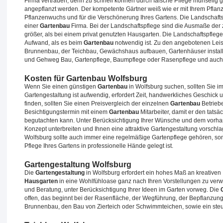
Firma vertrauen, denn zu schnell können durch falsche Pflege mühselig g
angepflanzt werden. Der kompetente Gärtner weiß wie er mit Ihrem Pflan
Pflanzenwuchs und für die Verschönerung Ihres Gartens. Die Landschafts
einer
Gartenbau
Firma. Bei der Landschaftspflege sind die Ausmaße der
größer, als bei einem privat genutzten Hausgarten. Die Landschaftspfle
Aufwand, als es beim
Gartenbau
notwendig ist. Zu den angebotenen Leis
Brunnenbau, der Teichbau, Gewächshaus aufbauen, Gartenhäuser installi
und Gehweg Bau, Gartenpflege, Baumpflege oder Rasenpflege und auch 
Kosten für Gartenbau Wolfsburg
Wenn Sie einen günstigen
Gartenbau
in Wolfsburg suchen, sollten Sie i
Gartengestaltung ist aufwendig, erfordert Zeit, handwerkliches Geschick
finden, sollten Sie einen Preisvergleich der einzelnen
Gartenbau
Betriebe
Besichtigungstermin mit einem
Gartenbau
Mitarbeiter, damit er den tats
begutachten kann. Unter Berücksichtigung Ihrer Wünsche und dem vorha
Konzept unterbreiten und Ihnen eine attraktive Gartengestaltung vorsch
Wolfsburg sollte auch immer eine regelmäßige Gartenpflege gehören, somi
Pflege Ihres Gartens in professionelle Hände gelegt ist.
Gartengestaltung Wolfsburg
Die
Gartengestaltung
in Wolfsburg erfordert ein hohes Maß an kreativen
Hausgarten
in eine Wohlfühloase ganz nach Ihren Vorstellungen zu ver
und Beratung, unter Berücksichtigung Ihrer Ideen im Garten vorweg. Die
offen, das beginnt bei der Rasenfläche, der Wegführung, der Bepflanzu
Brunnenbau, den Bau von Zierteich oder Schwimmteichen, sowie ein steu