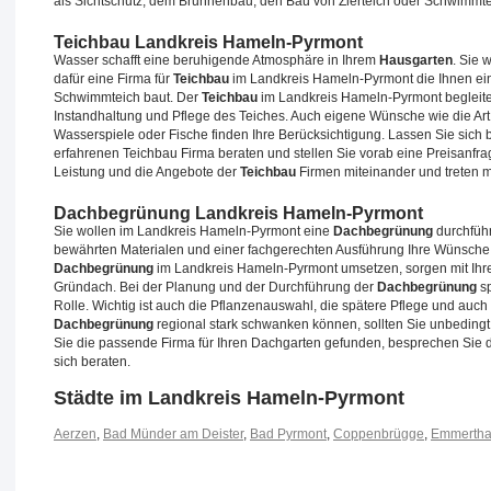
als Sichtschutz, dem Brunnenbau, den Bau von Zierteich oder Schwimmtei
Teichbau Landkreis Hameln-Pyrmont
Wasser schafft eine beruhigende Atmosphäre in Ihrem
Hausgarten
. Sie 
dafür eine Firma für
Teichbau
im Landkreis Hameln-Pyrmont die Ihnen eine
Schwimmteich baut. Der
Teichbau
im Landkreis Hameln-Pyrmont begleitet
Instandhaltung und Pflege des Teiches. Auch eigene Wünsche wie die Art 
Wasserspiele oder Fische finden Ihre Berücksichtigung. Lassen Sie sich 
erfahrenen Teichbau Firma beraten und stellen Sie vorab eine Preisanfra
Leistung und die Angebote der
Teichbau
Firmen miteinander und treten m
Dachbegrünung Landkreis Hameln-Pyrmont
Sie wollen im Landkreis Hameln-Pyrmont eine
Dachbegrünung
durchführ
bewährten Materialen und einer fachgerechten Ausführung Ihre Wünsche f
Dachbegrünung
im Landkreis Hameln-Pyrmont umsetzen, sorgen mit Ihre
Gründach. Bei der Planung und der Durchführung der
Dachbegrünung
sp
Rolle. Wichtig ist auch die Pflanzenauswahl, die spätere Pflege und auch d
Dachbegrünung
regional stark schwanken können, sollten Sie unbedingt 
Sie die passende Firma für Ihren Dachgarten gefunden, besprechen Sie d
sich beraten.
Städte im Landkreis Hameln-Pyrmont
Aerzen
,
Bad Münder am Deister
,
Bad Pyrmont
,
Coppenbrügge
,
Emmertha