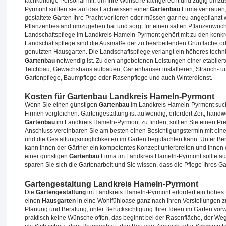
fachkundige Personal mit, um Ihre Wünsche fachgerecht und zügig umzus
Pyrmont sollten sie auf das Fachwissen einer
Gartenbau
Firma vertrauen,
gestaltete Gärten Ihre Pracht verlieren oder müssen gar neu angepflanzt
Pflanzenbestand umzugehen hat und sorgt für einen satten Pflanzenwuchs
Landschaftspflege im Landkreis Hameln-Pyrmont gehört mit zu den konk
Landschaftspflege sind die Ausmaße der zu bearbeitenden Grünfläche ode
genutzten Hausgarten. Die Landschaftspflege verlangt ein höheres tech
Gartenbau
notwendig ist. Zu den angebotenen Leistungen einer etablier
Teichbau, Gewächshaus aufbauen, Gartenhäuser installieren, Strauch- u
Gartenpflege, Baumpflege oder Rasenpflege und auch Winterdienst.
Kosten für Gartenbau Landkreis Hameln-Pyrmont
Wenn Sie einen günstigen
Gartenbau
im Landkreis Hameln-Pyrmont suche
Firmen vergleichen. Gartengestaltung ist aufwendig, erfordert Zeit, han
Gartenbau
im Landkreis Hameln-Pyrmont zu finden, sollten Sie einen Pre
Anschluss vereinbaren Sie am besten einen Besichtigungstermin mit ei
und die Gestaltungsmöglichkeiten im Garten begutachten kann. Unter B
kann Ihnen der Gärtner ein kompetentes Konzept unterbreiten und Ihnen 
einer günstigen
Gartenbau
Firma im Landkreis Hameln-Pyrmont sollte au
sparen Sie sich die Gartenarbeit und Sie wissen, dass die Pflege Ihres Ga
Gartengestaltung Landkreis Hameln-Pyrmont
Die
Gartengestaltung
im Landkreis Hameln-Pyrmont erfordert ein hohes 
einen
Hausgarten
in eine Wohlfühloase ganz nach Ihren Vorstellungen 
Planung und Beratung, unter Berücksichtigung Ihrer Ideen im Garten vor
praktisch keine Wünsche offen, das beginnt bei der Rasenfläche, der W