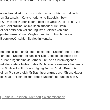
chen, sowie ein steuerbares Gartenlicht-System.
wollen Ihren Garten auf besondere Art verschönen und such
n Gartenteich, Koiteich oder eine Badeteich bzw.
 Sie von der Planerstellung über die Umsetzung, bis hin zur
der Bepflanzung, ob mit Bachlauf oder Quellstein,
bei der optischen Vollendung Ihres Teiches von einer
ge über unser Portal. Vergleichen Sie im Anschluss die
it dem gewünschten Betrieb in Kontakt.
en und suchen dafür einen geeigneten Dachgärtner, der mit
ür einen Dachgarten umsetzt. Die Betriebe die Ihnen Ihre
r Erfahrung für eine dauerhafte Freude an Ihrem eigenen
ielt die spätere Nutzung des Dachgartens eine entscheidende
ie Statik sollte Berücksichtigung finden. Da die Preise für
einen Preisvergleich für
Dachbegrünung
durchführen. Haben
ie Details mit einem erfahrenen Dachgärtner und lassen Sie
l
,
Hameln
,
Hessisch Oldendorf
,
Salzhemmendorf