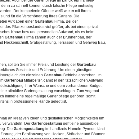
etzen. Auch bei der Gartenpflege im Landkreis Hameln-
 denn zu schnell können durch falsche Pflege mühselig
 werden. Der kompetente Gärtner weiß wie er mit Ihrem
 und für die Verschönerung Ihres Gartens. Die
reten Aufgaben einer
Gartenbau
Firma. Bei der
r des Pflanzenbestandes viel größer, als bei einem privat
nisches Know-how und personellen Aufwand, als es beim
ten
Gartenbau
Firma zählen auch der Brunnenbau, der
nd Heckenschnitt, Grabgestaltung, Terrassen und Gehweg Bau,
n, sollten Sie immer Preis und Leistung der
Gartenbau
dwerkliches Geschick und Erfahrung. Um einen günstigen
isvergleich der einzelnen
Gartenbau
Betriebe anstreben. Im
nem
Gartenbau
Mitarbeiter, damit er den tatsächlichen Aufwand
erücksichtigung Ihrer Wünsche und dem vorhandenen Budget,
eine attraktive Gartengestaltung vorschlagen. Zum Angebot
ch immer eine regelmäßige Gartenpflege gehören, somit
rtens in professionelle Hände gelegt ist.
Maß an kreativen Ideen und gestalterischen Möglichkeiten um
zu verwandeln. Der
Gartengestaltung
geht eine ausgiebige
weg. Die
Gartengestaltung
im Landkreis Hameln-Pyrmont lässt
egführung, der Bepflanzung von Hecken, Sträucher und Bäumen