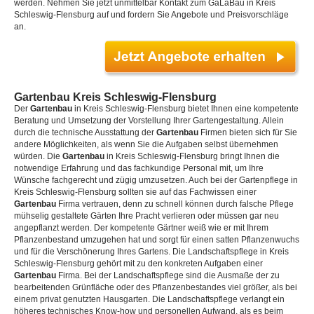
werden. Nehmen Sie jetzt unmittelbar Kontakt zum GaLaBau in Kreis
Schleswig-Flensburg auf und fordern Sie Angebote und Preisvorschläge
an.
Gartenbau Kreis Schleswig-Flensburg
Der
Gartenbau
in Kreis Schleswig-Flensburg bietet Ihnen eine kompetente
Beratung und Umsetzung der Vorstellung Ihrer Gartengestaltung. Allein
durch die technische Ausstattung der
Gartenbau
Firmen bieten sich für Sie
andere Möglichkeiten, als wenn Sie die Aufgaben selbst übernehmen
würden. Die
Gartenbau
in Kreis Schleswig-Flensburg bringt Ihnen die
notwendige Erfahrung und das fachkundige Personal mit, um Ihre
Wünsche fachgerecht und zügig umzusetzen. Auch bei der Gartenpflege in
Kreis Schleswig-Flensburg sollten sie auf das Fachwissen einer
Gartenbau
Firma vertrauen, denn zu schnell können durch falsche Pflege
mühselig gestaltete Gärten Ihre Pracht verlieren oder müssen gar neu
angepflanzt werden. Der kompetente Gärtner weiß wie er mit Ihrem
Pflanzenbestand umzugehen hat und sorgt für einen satten Pflanzenwuchs
und für die Verschönerung Ihres Gartens. Die Landschaftspflege in Kreis
Schleswig-Flensburg gehört mit zu den konkreten Aufgaben einer
Gartenbau
Firma. Bei der Landschaftspflege sind die Ausmaße der zu
bearbeitenden Grünfläche oder des Pflanzenbestandes viel größer, als bei
einem privat genutzten Hausgarten. Die Landschaftspflege verlangt ein
höheres technisches Know-how und personellen Aufwand, als es beim