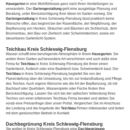
Hausgarten
in eine Wohlfühloase ganz nach Ihren Vorstellungen zu
verwandeln. Der
Gartengestaltung
geht eine ausgiebige Planung und
Beratung, unter Berücksichtigung Ihrer Ideen im Garten vorweg. Die
Gartengestaltung
in Kreis Schleswig-Flensburg lässt praktisch keine
Wünsche offen, das beginnt bei der Rasenfläche, der Wegführung, der
Bepflanzung von Hecken, Sträucher und Bäumen als Sichtschutz, dem
Brunnenbau, den Bau von Zierteich oder Schwimmteichen, sowie ein
steuerbares Gartenlicht-System.
Teichbau Kreis Schleswig-Flensburg
Wasser schafft eine beruhigende Atmosphäre in Ihrem
Hausgarten
. Sie
wollen Ihren Garten auf besondere Art verschönen und such dafür eine
Firma für
Teichbau
in Kreis Schleswig-Flensburg die Ihnen einen
Gartenteich, Koiteich oder eine Badeteich bzw. Schwimmteich baut. Der
Teichbau
in Kreis Schleswig-Flensburg begleitet Sie von der
Planerstellung über die Umsetzung, bis hin zur Instandhaltung und Pflege
des Teiches. Auch eigene Wünsche wie die Art der Bepflanzung, ob mit
Bachlauf oder Quellstein, Wasserspiele oder Fische finden Ihre
Berücksichtigung. Lassen Sie sich bei der optischen Vollendung Ihres
Teiches von einer erfahrenen Teichbau Firma beraten und stellen Sie
vorab eine Preisanfrage über unser Portal. Vergleichen Sie im Anschluss
die Leistung und die Angebote der
Teichbau
Firmen miteinander und treten
mit dem gewünschten Betrieb in Kontakt.
Dachbegrünung Kreis Schleswig-Flensburg
Sie wollen in Kreis Schleswig-Flensburg eine
Dachbegrünung