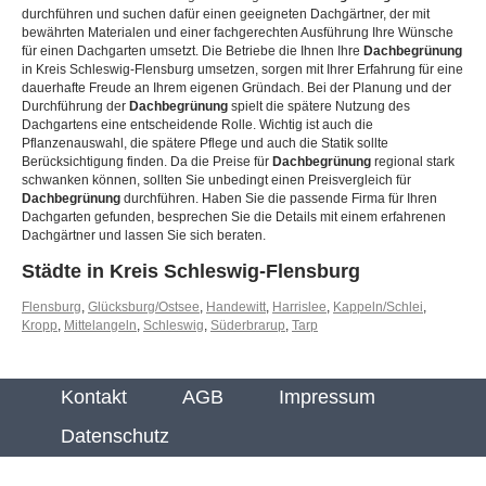
durchführen und suchen dafür einen geeigneten Dachgärtner, der mit
bewährten Materialen und einer fachgerechten Ausführung Ihre Wünsche
für einen Dachgarten umsetzt. Die Betriebe die Ihnen Ihre
Dachbegrünung
in Kreis Schleswig-Flensburg umsetzen, sorgen mit Ihrer Erfahrung für eine
dauerhafte Freude an Ihrem eigenen Gründach. Bei der Planung und der
Durchführung der
Dachbegrünung
spielt die spätere Nutzung des
Dachgartens eine entscheidende Rolle. Wichtig ist auch die
Pflanzenauswahl, die spätere Pflege und auch die Statik sollte
Berücksichtigung finden. Da die Preise für
Dachbegrünung
regional stark
schwanken können, sollten Sie unbedingt einen Preisvergleich für
Dachbegrünung
durchführen. Haben Sie die passende Firma für Ihren
Dachgarten gefunden, besprechen Sie die Details mit einem erfahrenen
Dachgärtner und lassen Sie sich beraten.
Städte in Kreis Schleswig-Flensburg
Flensburg
,
Glücksburg/Ostsee
,
Handewitt
,
Harrislee
,
Kappeln/Schlei
,
Kropp
,
Mittelangeln
,
Schleswig
,
Süderbrarup
,
Tarp
Kontakt
AGB
Impressum
Datenschutz