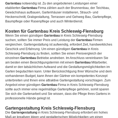
Gartenbau
notwendig ist. Zu den angebotenen Leistungen einer
etablierten
Gartenbau
Firma zählen auch der Brunnenbau, der Teichbau,
Gewächshaus aufbauen, Gartenhäuser installieren, Strauch- und
Heckenschnitt, Grabgestaltung, Terrassen und Gehweg Bau, Gartenpflege,
Baumpflege oder Rasenpflege und auch Winterdienst.
Kosten für Gartenbau Kreis Schleswig-Flensburg
Wenn Sie einen günstigen
Gartenbau
in Kreis Schleswig-Flensburg
suchen, sollten Sie immer Preis und Leistung der
Gartenbau
Firmen
vergleichen. Gartengestaltung ist aufwendig, erfordert Zeit, handwerkliches
Geschick und Erfahrung. Um einen günstigen
Gartenbau
in Kreis
Schleswig-Flensburg zu finden, sollten Sie einen Preisvergleich der
einzelnen
Gartenbau
Betriebe anstreben. Im Anschluss vereinbaren Sie
am besten einen Besichtigungstermin mit einem
Gartenbau
Mitarbeiter,
damit er den tatsächlichen Aufwand und die Gestaltungsmöglichkeiten im
Garten begutachten kann. Unter Berücksichtigung Ihrer Wünsche und dem
vorhandenen Budget, kann Ihnen der Gärtner ein kompetentes Konzept
unterbreiten und Ihnen eine attraktive Gartengestaltung vorschlagen. Zum
Angebot einer günstigen
Gartenbau
Firma in Kreis Schleswig-Flensburg
sollte auch immer eine regelmäßige Gartenpflege gehören, somit sparen
Sie sich die Gartenarbeit und Sie wissen, dass die Pflege Ihres Gartens in
professionelle Hände gelegt ist.
Gartengestaltung Kreis Schleswig-Flensburg
Die
Gartengestaltung
in Kreis Schleswig-Flensburg erfordert ein hohes
Maß an kreativen Ideen und gestalterischen Möglichkeiten um einen